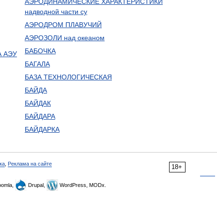
АЭРОДИНАМИЧЕСКИЕ ХАРАКТЕРИСТИКИ
надводной части су
АЭРОДРОМ ПЛАВУЧИЙ
АЭРОЗОЛИ над океаном
БАБОЧКА
 АЭУ
БАГАЛА
БАЗА ТЕХНОЛОГИЧЕСКАЯ
БАЙДА
БАЙДАК
БАЙДАРА
БАЙДАРКА
ка
,
Реклама на сайте
18+
omla,
Drupal,
WordPress, MODx.